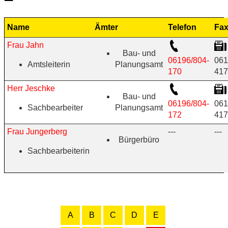
Name
Ämter
Telefon
Fa
Frau Jahn
Bau- und
06196/804-
061
Amtsleiterin
Planungsamt
170
417
Herr Jeschke
Bau- und
06196/804-
061
Sachbearbeiter
Planungsamt
172
417
Frau Jungerberg
---
---
Bürgerbüro
Sachbearbeiterin
A
B
C
D
E