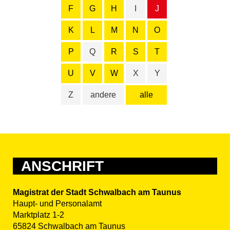
F
G
H
I
J
K
L
M
N
O
P
Q
R
S
T
U
V
W
X
Y
Z
andere
alle
ANSCHRIFT
Magistrat der Stadt Schwalbach am Taunus
Haupt- und Personalamt
Marktplatz 1-2
65824 Schwalbach am Taunus