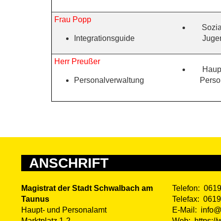
Frau Popp
Sozia
Integrationsguide
Juge
Herr Preußer
Haup
Personalverwaltung
Perso
ANSCHRIFT
Magistrat der Stadt Schwalbach am
Telefon:
0619
Taunus
Telefax:
0619
Haupt- und Personalamt
E-Mail:
info
Marktplatz 1-2
Web:
https: