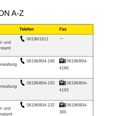
N A-Z
Telefon
Fax
---
06196/1611
l- und
ndamt
06196/804-166
06196/804-
erwaltung
4166
06196/804-193
06196/804-
erwaltung
4193
06196/804-132
06196/804-
t- und
300
nalamt