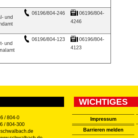
06196/804-246
06196/804-
l- und
4246
ndamt
06196/804-123
06196/804-
t- und
4123
nalamt
WICHTIGES
6 / 804-0
Impressum
6 / 804-300
Barrieren melden
@schwalbach.de
//www.schwalbach.de