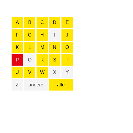
A
B
C
D
E
F
G
H
I
J
K
L
M
N
O
P
Q
R
S
T
U
V
W
X
Y
Z
andere
alle