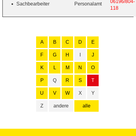
06196/804-
Sachbearbeiter
Personalamt
118
A
B
C
D
E
F
G
H
I
J
K
L
M
N
O
P
Q
R
S
T
U
V
W
X
Y
Z
andere
alle