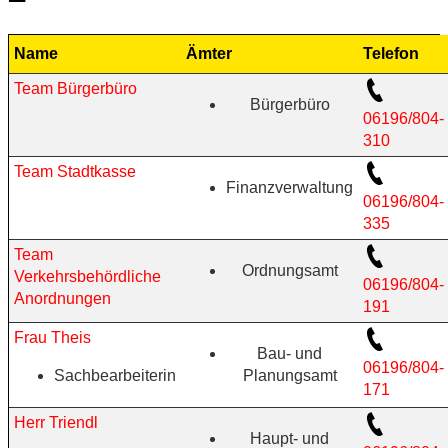
Name
Ämter
Telefon
Team Bürgerbüro
Bürgerbüro
06196/804-
310
Team Stadtkasse
Finanzverwaltung
06196/804-
335
Team
Ordnungsamt
Verkehrsbehördliche
06196/804-
Anordnungen
191
Frau Theis
Bau- und
06196/804-
Sachbearbeiterin
Planungsamt
171
Herr Triendl
Haupt- und