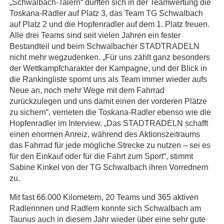
„Schwalbach-Talern“ durften sich in der Teamwertung die
Toskana-Radler auf Platz 3, das Team TG Schwalbach
auf Platz 2 und die Hopfenradler auf dem 1. Platz freuen.
Alle drei Teams sind seit vielen Jahren ein fester
Bestandteil und beim Schwalbacher STADTRADELN
nicht mehr wegzudenken. „Für uns zählt ganz besonders
der Wettkampfcharakter der Kampagne, und der Blick in
die Rankingliste spornt uns als Team immer wieder aufs
Neue an, noch mehr Wege mit dem Fahrrad
zurückzulegen und uns damit einen der vorderen Plätze
zu sichern“, verrieten die Toskana-Radler ebenso wie die
Hopfenradler im Interview. „Das STADTRADELN schafft
einen enormen Anreiz, während des Aktionszeitraums
das Fahrrad für jede mögliche Strecke zu nutzen – sei es
für den Einkauf oder für die Fahrt zum Sport“, stimmt
Sabine Kinkel von der TG Schwalbach ihren Vorrednern
zu.
Mit fast 66.000 Kilometern, 20 Teams und 365 aktiven
Radlerinnen und Radlern konnte sich Schwalbach am
Taunus auch in diesem Jahr wieder über eine sehr gute