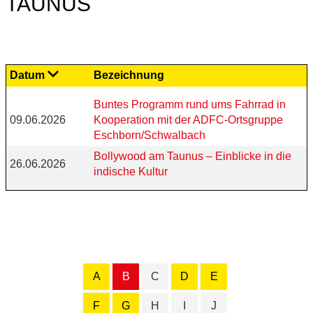
TAUNUS
Datum
Bezeichnung
Buntes Programm rund ums Fahrrad in
09.06.2026
Kooperation mit der ADFC-Ortsgruppe
Eschborn/Schwalbach
Bollywood am Taunus – Einblicke in die
26.06.2026
indische Kultur
A
B
C
D
E
F
G
H
I
J