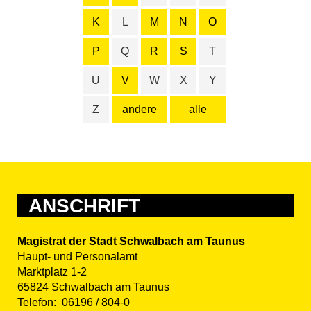
K
L
M
N
O
P
Q
R
S
T
U
V
W
X
Y
Z
andere
alle
ANSCHRIFT
Magistrat der Stadt Schwalbach am Taunus
Haupt- und Personalamt
Marktplatz 1-2
65824 Schwalbach am Taunus
Telefon:
06196 / 804-0