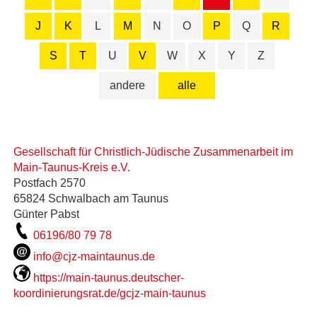
J
K
L
M
N
O
P
Q
R
S
T
U
V
W
X
Y
Z
andere
alle
Gesellschaft für Christlich-Jüdische Zusammenarbeit im
Main-Taunus-Kreis e.V.
Postfach 2570
65824 Schwalbach am Taunus
Günter Pabst
06196/80 79 78
info@cjz-maintaunus.de
https://main-taunus.deutscher-
koordinierungsrat.de/gcjz-main-taunus