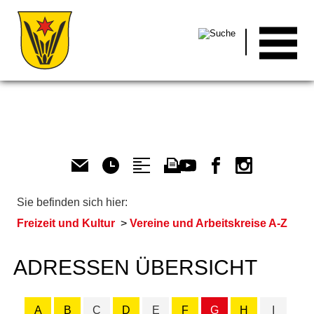
Men
Sie befinden sich hier:
Freizeit und Kultur
Vereine und Arbeitskreise A-Z
ADRESSEN ÜBERSICHT
A
B
C
D
E
F
G
H
I